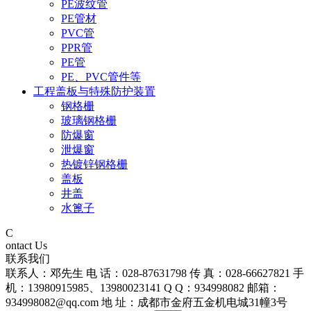
PE波纹管
PE管材
PVC管
PPR管
PE管
PE、PVC管件等
工程盖板与特殊防护装置
钢格栅
玻璃钢格栅
防爆窗
泄爆窗
热镀锌钢格栅
盖板
井盖
水篦子
C
ontact Us
联系我们
联系人：邓先生 电 话：028-87631798 传 真：028-66627821 手
机：13980915985、13980023141 Q Q：934998082 邮箱：
934998082@qq.com 地 址：成都市金府五金机电城31幢3号