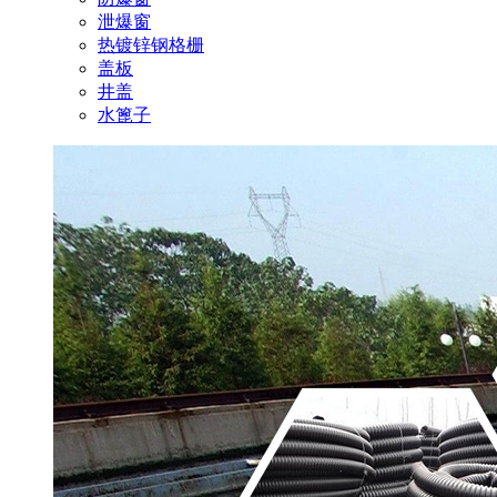
泄爆窗
热镀锌钢格栅
盖板
井盖
水篦子