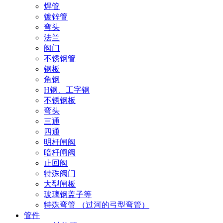
焊管
镀锌管
弯头
法兰
阀门
不锈钢管
钢板
角钢
H钢、工字钢
不锈钢板
弯头
三通
四通
明杆闸阀
暗杆闸阀
止回阀
特殊阀门
大型闸板
玻璃钢盖子等
特殊弯管 （过河的弓型弯管）
管件