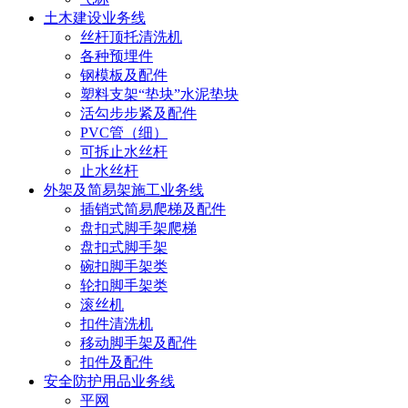
土木建设业务线
丝杆顶托清洗机
各种预埋件
钢模板及配件
塑料支架“垫块”水泥垫块
活勾步步紧及配件
PVC管（细）
可拆止水丝杆
止水丝杆
外架及简易架施工业务线
插销式简易爬梯及配件
盘扣式脚手架爬梯
盘扣式脚手架
碗扣脚手架类
轮扣脚手架类
滚丝机
扣件清洗机
移动脚手架及配件
扣件及配件
安全防护用品业务线
平网