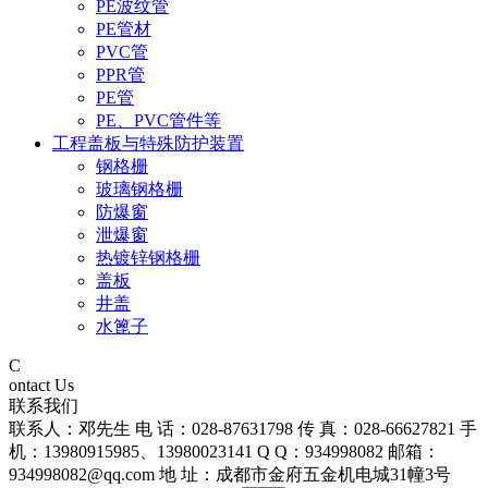
PE波纹管
PE管材
PVC管
PPR管
PE管
PE、PVC管件等
工程盖板与特殊防护装置
钢格栅
玻璃钢格栅
防爆窗
泄爆窗
热镀锌钢格栅
盖板
井盖
水篦子
C
ontact Us
联系我们
联系人：邓先生 电 话：028-87631798 传 真：028-66627821 手
机：13980915985、13980023141 Q Q：934998082 邮箱：
934998082@qq.com 地 址：成都市金府五金机电城31幢3号