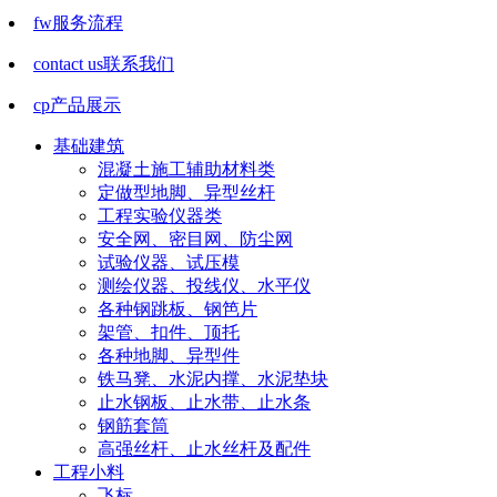
fw
服务流程
contact us
联系我们
cp
产品展示
基础建筑
混凝土施工辅助材料类
定做型地脚、异型丝杆
工程实验仪器类
安全网、密目网、防尘网
试验仪器、试压模
测绘仪器、投线仪、水平仪
各种钢跳板、钢笆片
架管、扣件、顶托
各种地脚、异型件
铁马凳、水泥内撑、水泥垫块
止水钢板、止水带、止水条
钢筋套筒
高强丝杆、止水丝杆及配件
工程小料
飞标