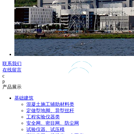
联系我们
在线留言
c
p
产品展示
基础建筑
混凝土施工辅助材料类
定做型地脚、异型丝杆
工程实验仪器类
安全网、密目网、防尘网
试验仪器、试压模