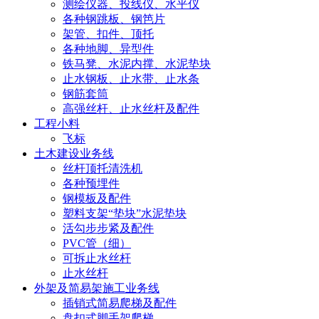
测绘仪器、投线仪、水平仪
各种钢跳板、钢笆片
架管、扣件、顶托
各种地脚、异型件
铁马凳、水泥内撑、水泥垫块
止水钢板、止水带、止水条
钢筋套筒
高强丝杆、止水丝杆及配件
工程小料
飞标
土木建设业务线
丝杆顶托清洗机
各种预埋件
钢模板及配件
塑料支架“垫块”水泥垫块
活勾步步紧及配件
PVC管（细）
可拆止水丝杆
止水丝杆
外架及简易架施工业务线
插销式简易爬梯及配件
盘扣式脚手架爬梯