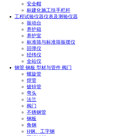
安全帽
标建化施工扶手栏杆
工程试验仪器仪表及测验仪器
振动台
养护箱
养护室
标准筛与标准筛振摆仪
回弹仪
经纬仪
全站仪
钢管 钢板 型材与管件 阀门
螺旋管
焊管
镀锌管
弯头
法兰
阀门
不锈钢管
钢板
角钢
H钢、工字钢