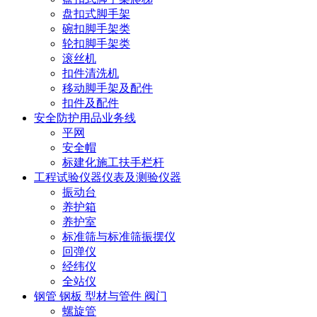
盘扣式脚手架
碗扣脚手架类
轮扣脚手架类
滚丝机
扣件清洗机
移动脚手架及配件
扣件及配件
安全防护用品业务线
平网
安全帽
标建化施工扶手栏杆
工程试验仪器仪表及测验仪器
振动台
养护箱
养护室
标准筛与标准筛振摆仪
回弹仪
经纬仪
全站仪
钢管 钢板 型材与管件 阀门
螺旋管