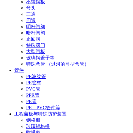
不锈钢板
弯头
三通
四通
明杆闸阀
暗杆闸阀
止回阀
特殊阀门
大型闸板
玻璃钢盖子等
特殊弯管 （过河的弓型弯管）
管件
PE波纹管
PE管材
PVC管
PPR管
PE管
PE、PVC管件等
工程盖板与特殊防护装置
钢格栅
玻璃钢格栅
防爆窗