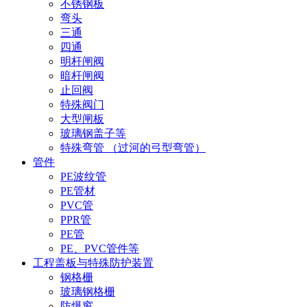
不锈钢板
弯头
三通
四通
明杆闸阀
暗杆闸阀
止回阀
特殊阀门
大型闸板
玻璃钢盖子等
特殊弯管 （过河的弓型弯管）
管件
PE波纹管
PE管材
PVC管
PPR管
PE管
PE、PVC管件等
工程盖板与特殊防护装置
钢格栅
玻璃钢格栅
防爆窗