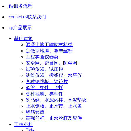
fw
服务流程
contact us
联系我们
cp
产品展示
基础建筑
混凝土施工辅助材料类
定做型地脚、异型丝杆
工程实验仪器类
安全网、密目网、防尘网
试验仪器、试压模
测绘仪器、投线仪、水平仪
各种钢跳板、钢笆片
架管、扣件、顶托
各种地脚、异型件
铁马凳、水泥内撑、水泥垫块
止水钢板、止水带、止水条
钢筋套筒
高强丝杆、止水丝杆及配件
工程小料
飞标