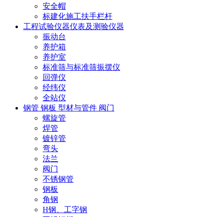
安全帽
标建化施工扶手栏杆
工程试验仪器仪表及测验仪器
振动台
养护箱
养护室
标准筛与标准筛振摆仪
回弹仪
经纬仪
全站仪
钢管 钢板 型材与管件 阀门
螺旋管
焊管
镀锌管
弯头
法兰
阀门
不锈钢管
钢板
角钢
H钢、工字钢