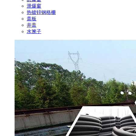
泄爆窗
热镀锌钢格栅
盖板
井盖
水篦子