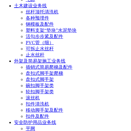
土木建设业务线
丝杆顶托清洗机
各种预埋件
钢模板及配件
塑料支架“垫块”水泥垫块
活勾步步紧及配件
PVC管（细）
可拆止水丝杆
止水丝杆
外架及简易架施工业务线
插销式简易爬梯及配件
盘扣式脚手架爬梯
盘扣式脚手架
碗扣脚手架类
轮扣脚手架类
滚丝机
扣件清洗机
移动脚手架及配件
扣件及配件
安全防护用品业务线
平网